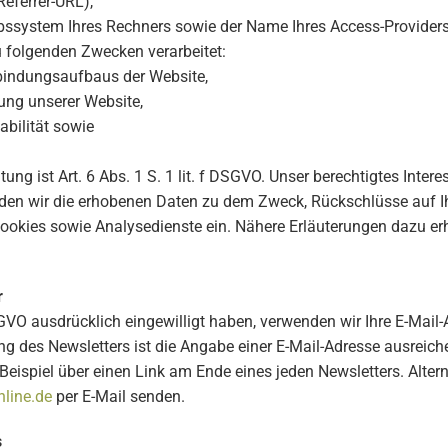
Referrer-URL),
ebssystem Ihres Rechners sowie der Name Ihres Access-Providers
 folgenden Zwecken verarbeitet:
rbindungsaufbaus der Website,
ung unserer Website,
abilität sowie
ung ist Art. 6 Abs. 1 S. 1 lit. f DSGVO. Unser berechtigtes Inte
den wir die erhobenen Daten zu dem Zweck, Rückschlüsse auf I
okies sowie Analysedienste ein. Nähere Erläuterungen dazu erha
r
DSGVO ausdrücklich eingewilligt haben, verwenden wir Ihre E-Mai
g des Newsletters ist die Angabe einer E-Mail-Adresse ausreich
 Beispiel über einen Link am Ende eines jeden Newsletters. Alt
line.de
per E-Mail senden.
s