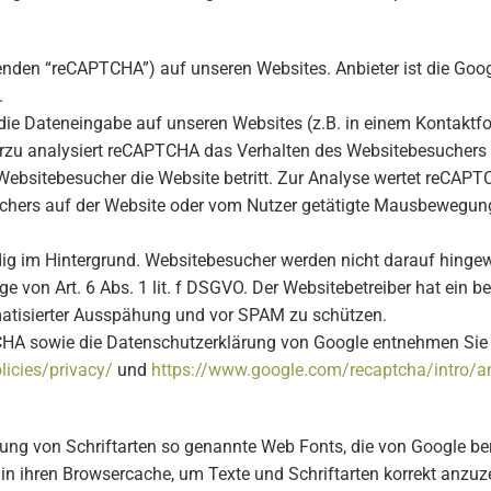
den “reCAPTCHA”) auf unseren Websites. Anbieter ist die Goog
.
die Dateneingabe auf unseren Websites (z.B. in einem Kontakt
ierzu analysiert reCAPTCHA das Verhalten des Websitebesucher
Websitebesucher die Website betritt. Zur Analyse wertet reCAPT
chers auf der Website oder vom Nutzer getätigte Mausbewegunge
g im Hintergrund. Websitebesucher werden nicht darauf hingewie
e von Art. 6 Abs. 1 lit. f DSGVO. Der Websitebetreiber hat ein be
atisierter Ausspähung und vor SPAM zu schützen.
CHA sowie die Datenschutzerklärung von Google entnehmen Sie
licies/privacy/
und
https://www.google.com/recaptcha/intro/a
llung von Schriftarten so genannte Web Fonts, die von Google ber
 in ihren Browsercache, um Texte und Schriftarten korrekt anzuz