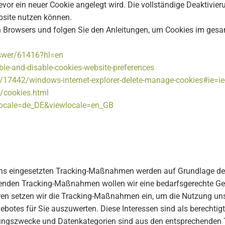
bevor ein neuer Cookie angelegt wird. Die vollständige Deaktivi
bsite nutzen können.
en Browsers und folgen Sie den Anleitungen, um Cookies im gesa
nswer/61416?hl=en
ble-and-disable-cookies-website-preferences
p/17442/windows-internet-explorer-delete-manage-cookies#ie=ie
/cookies.html
locale=de_DE&viewlocale=en_GB
s eingesetzten Tracking-Maßnahmen werden auf Grundlage des A
nden Tracking-Maßnahmen wollen wir eine bedarfsgerechte Ges
ren setzen wir die Tracking-Maßnahmen ein, um die Nutzung uns
otes für Sie auszuwerten. Diese Interessen sind als berechtigt
tungszwecke und Datenkategorien sind aus den entsprechenden 