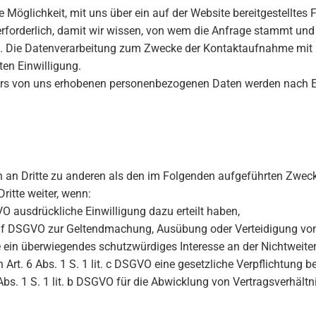
die Möglichkeit, mit uns über ein auf der Website bereitgestellt
 erforderlich, damit wir wissen, von wem die Anfrage stammt un
. Die Datenverarbeitung zum Zwecke der Kontaktaufnahme mit uns 
ten Einwilligung.
ars von uns erhobenen personenbezogenen Daten werden nach Er
n an Dritte zu anderen als den im Folgenden aufgeführten Zwecke
ritte weiter, wenn:
SGVO ausdrückliche Einwilligung dazu erteilt haben,
lit. f DSGVO zur Geltendmachung, Ausübung oder Verteidigung vo
 ein überwiegendes schutzwürdiges Interesse an der Nichtweite
h Art. 6 Abs. 1 S. 1 lit. c DSGVO eine gesetzliche Verpflichtung b
Abs. 1 S. 1 lit. b DSGVO für die Abwicklung von Vertragsverhältni